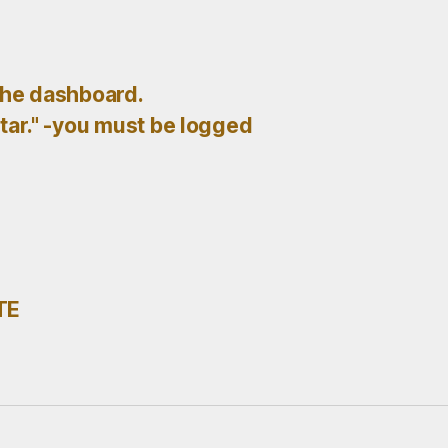
the dashboard.
ar." -you must be logged
TE